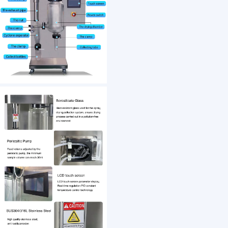
1 /7
Lab scale small mini spray dryer system drying 
US $ 5900
1+ Piece(s)
Weight：
Power：
Evaporation Capacity：
Outlet Temperature Control Range：
Voltage：
Nozzle Tip Diameter：