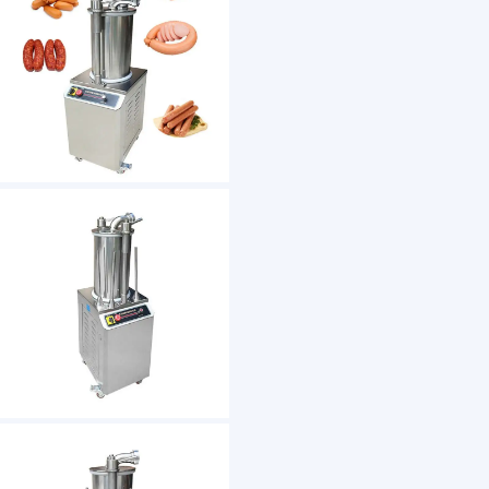
1 /7
High Quality Sausage Filling Machine / Sausag
US $ 1050
1+ Piece(s)
Weight：
After-sales Service：
Dimension(L*W*H)：
Type：
Power：
Voltage：