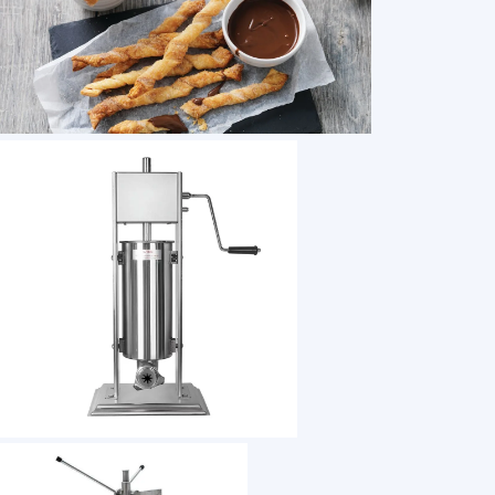
1 /7
spanish manual churro maker churro machine a
US $ 350
1+ Piece(s)
Weight：
Dimension(L*W*H)：
Size：
Usage：
After-sales Service：
Customization: