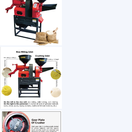
1 /7
Best Selling Quality Small 1t/h Plant Processi
US $ 252
1+ Piece(s)
Weight：
Smash：
auxiliary power：
Dimension(L*W*H)：
Desquamate：
Usage：