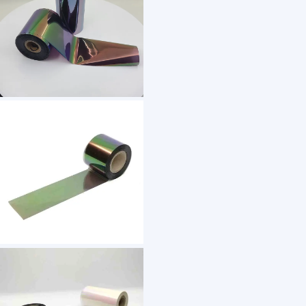
1 /7
Custom 3d With Mark Registration Holographic 
US $ 15.8
1000+ Roll(s)
Type：
Max Width：
Min Width：
Thickness：
Roll Length：
Customization: