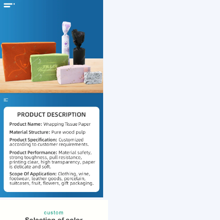
1 /7
View larger im
US $ 0.16
100+ Piece(s)
Usage：
Material：
Type：
Size：
Customization: