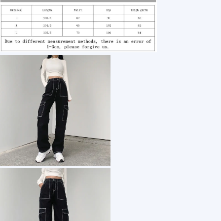
1 /7
Plus Size Women's Clothing Jeans High Wai
US $ 16.75
20+ Piece(s)
Material：
Wash：
Feature：
Fit Type：
Closure Type：
Jeans Style：