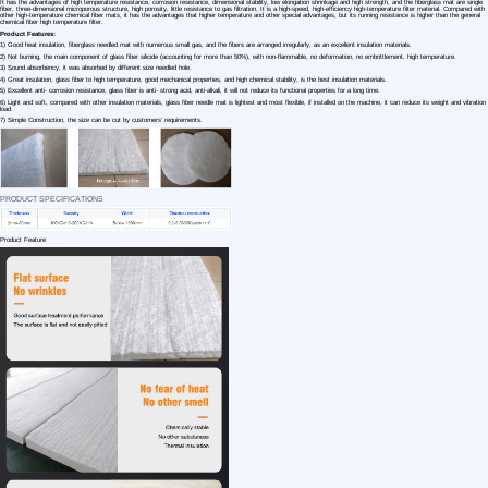
1 /7
Fiberglass E-glass needle mat
US $ 2.8
1000+ Kilogram(s)
Type：
Material：
Weight：
Usage：
Customization: