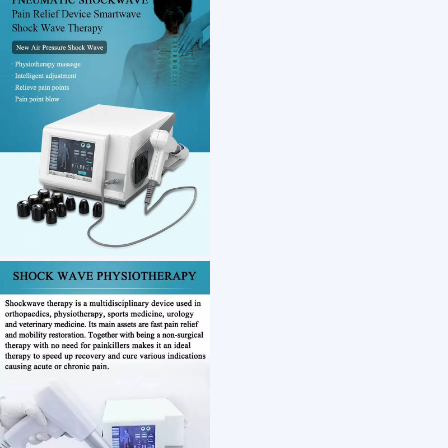
1 /7
Pneumatic shockwave back pain relief medical
US $ 1500
1-20 Piece(s)
Type：
Material：
Usage：
After-sales Service：
Customization: