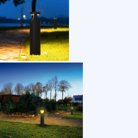
1 /7
aluminium die-casting led outdoor garden bollard
US $ 56.4
2+ Piece(s)
Lamp Luminous Efficiency(lm/w)：
Type：
Product Weight（kg）：
Working Temperature(℃)：
CRI (Ra>)：
power：