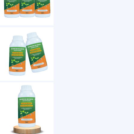
1 /7
Composite Plant Growth Factory Price No Irrita
US $ 3.7
1001-200 Litre(s)
Classification：
Release Type：
Purity：
Shelf Life：
Customization: